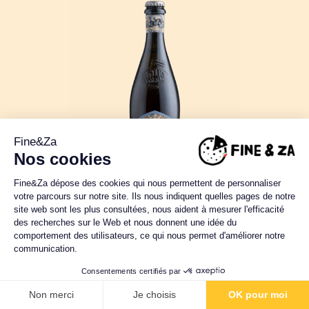
Bière Italienne artisanale
BALADIN « NAZIONALE » – 33
Cl
De couleur jaune intense, cette bière
présente un voile très délicat et une mousse