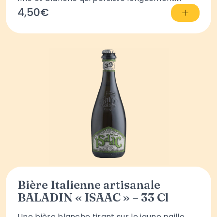
+
4,50€
Bière Italienne artisanale
BALADIN « ISAAC » – 33 Cl
Une bière blanche tirant sur le jaune paille,