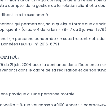
 « Information (s) » qui correspondent à l’ensemble 
tre compte, de la gestion de la relation client et à des 
tilisant le site susnommé.
mations qui permettent, sous quelque forme que ce soit,
liquent » (article 4 de la loi n° 78-17 du 6 janvier 1978)
l », « personne concernée », « sous traitant » et « donn
s Données (RGPD : n° 2016-679)
ternet.
575 du 21 juin 2004 pour la confiance dans l’économie num
ervenants dans le cadre de sa réalisation et de son suivi:
sonne physique ou une personne morale.
n Welko
– 9, rue Vaucanson 49100 Angers - contact@w