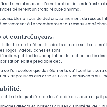
ins de maintenance, d’amélioration de ses infrastructu
Services génèrent un trafic réputé anormal.
esponsables en cas de dysfonctionnement du réseau Int
 lié notamment à l’encombrement du réseau empêchant 
e et contrefaçons.
ntellectuelle et détient les droits d’usage sur tous les é
, logos, vidéos, icônes et sons.
ication, publication, adaptation de tout ou partie des 
autorisation écrite préalable de :
.
 ou de l’un quelconque des éléments qu’il contient ser
ux dispositions des articles L.335-2 et suivants du Cod
bilité.
sable de la qualité et de la véracité du Contenu qu’il pu
ges directs et indirects causés au matériel de l’utilis