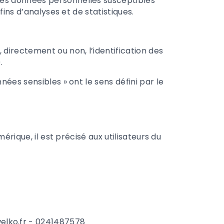
des données personnelles susceptibles
fins d’analyses et de statistiques.
 directement ou non, l’identification des
.
ées sensibles » ont le sens défini par le
érique, il est précisé aux utilisateurs du
elko.fr - 0241487578