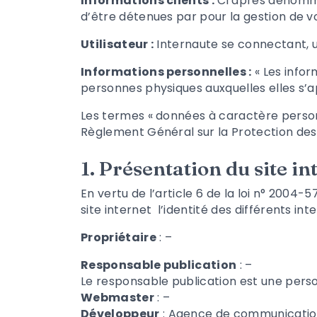
Informations clients :
Ci après dénommé
d’être détenues par
pour la gestion de vo
Utilisateur :
Internaute se connectant, u
Informations personnelles :
« Les infor
personnes physiques auxquelles elles s’app
Les termes « données à caractère personne
Règlement Général sur la Protection de
1. Présentation du site in
En vertu de l’article 6 de la loi n° 2004-
site internet
l’identité des différents int
Propriétaire
: –
Responsable publication
: –
Le responsable publication est une per
Webmaster
: –
Développeur
:
Agence de communicatio